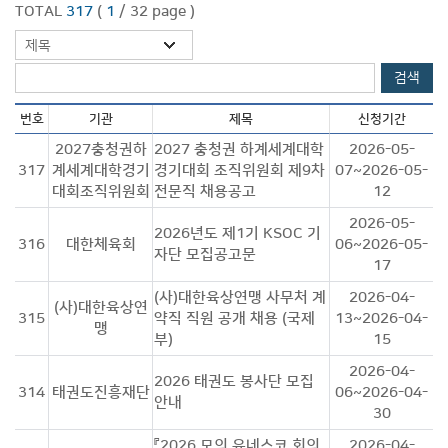
TOTAL
317
(
1
/ 32 page )
제목
검색
번호
기관
제목
신청기간
2027충청권하
2027 충청권 하계세계대학
2026-05-
317
계세계대학경기
경기대회 조직위원회 제9차
07~2026-05-
대회조직위원회
전문직 채용공고
12
2026-05-
2026년도 제1기 KSOC 기
316
대한체육회
06~2026-05-
자단 모집공고문
17
(사)대한육상연맹 사무처 계
2026-04-
(사)대한육상연
315
약직 직원 공개 채용 (국제
13~2026-04-
맹
부)
15
2026-04-
2026 태권도 봉사단 모집
314
태권도진흥재단
06~2026-04-
안내
30
『2026 모의 유네스코 회의
2026-04-