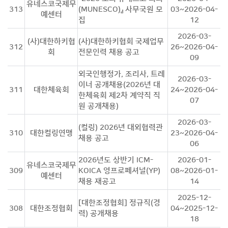
유네스코국제무
313
(MUNESCO)』 사무국원 모
03~2026-04-
예센터
집
12
2026-03-
(사)대한하키협
(사)대한하키협회 국제업무
312
26~2026-04-
회
전문인력 채용 공고
09
외국인행정가, 조리사, 트레
2026-03-
이너 공개채용(2026년 대
311
대한체육회
24~2026-04-
한체육회 제2차 계약직 직
07
원 공개채용)
2026-03-
(컬링) 2026년 대외협력관
310
대한컬링연맹
23~2026-04-
채용 공고
06
2026년도 상반기 ICM-
2026-01-
유네스코국제무
309
KOICA 영프로페셔널(YP)
08~2026-01-
예센터
채용 재공고
14
2025-12-
[대한조정협회] 정규직(경
308
대한조정협회
04~2025-12-
력) 공개채용
18