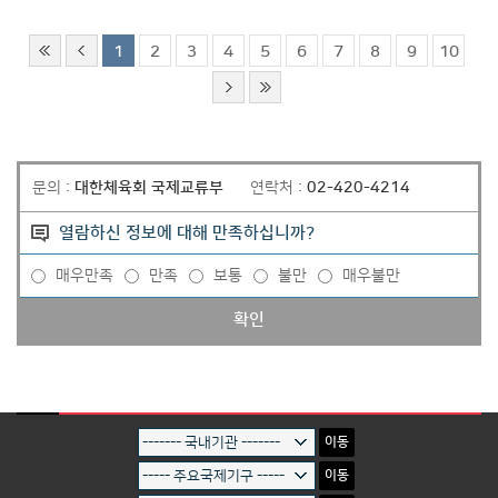
1
2
3
4
5
6
7
8
9
10
문의 :
대한체육회 국제교류부
연락처 :
02-420-4214
열람하신 정보에 대해 만족하십니까?
매우만족
만족
보통
불만
매우불만
확인
이동
이동