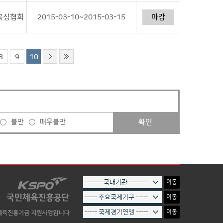
한복싱협회
2015-03-10~2015-03-15
마감
8
9
10
확인
불만
매우불만
이동
이동
이동