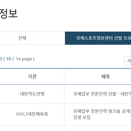
정보
전체
국제스포츠정보센터 선발 프
3
(
10
/ 14 page )
제
기관
제목
대한역도연맹
국제업무 전문인력 선발 - 대
국제업무 전문인력 워크숍 공개
KOC/대한체육회
강생 모집