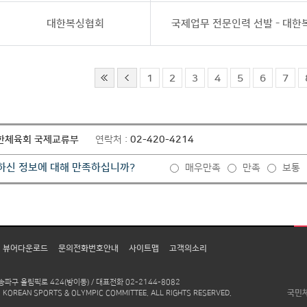
대한복싱협회
국제업무 전문인력 선발 - 대
1
2
3
4
5
6
7
한체육회 국제교류부
연락처 :
02-420-4214
하신 정보에 대해 만족하십니까?
매우만족
만족
보통
뷰어다운로드
문의전화번호안내
사이트맵
고객의소리
송파구 올림픽로 424(방이동) / 대표전화 02-2144-8082
KOREAN SPORTS & OLYMPIC COMMITTEE. ALL RIGHTS RESERVED.