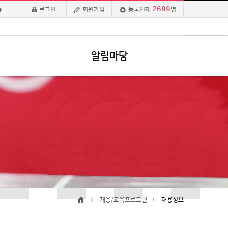
2689
로그인
회원가입
등록인재
명
알림마당
채용/교육프로그램
채용정보