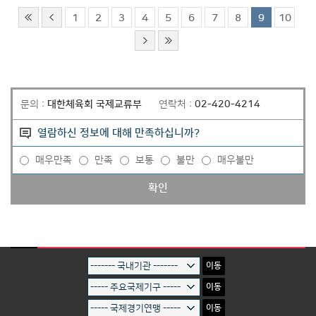
1
2
3
4
5
6
7
8
9
10
문의 :
대한체육회 국제교류부
연락처 :
02-420-4214
열람하신 정보에 대해 만족하십니까?
매우만족
만족
보통
불만
매우불만
확인
이동
이동
이동