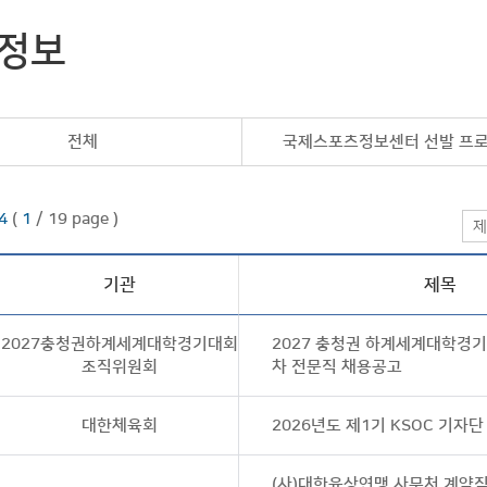
정보
전체
국제스포츠정보센터 선발 프
4
(
1
/ 19 page )
제
기관
제목
2027충청권하계세계대학경기대회
2027 충청권 하계세계대학경
조직위원회
차 전문직 채용공고
대한체육회
2026년도 제1기 KSOC 기자
(사)대한육상연맹 사무처 계약직