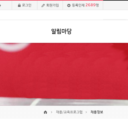
2689
로그인
회원가입
등록인재
명
알림마당
채용/교육프로그램
채용정보