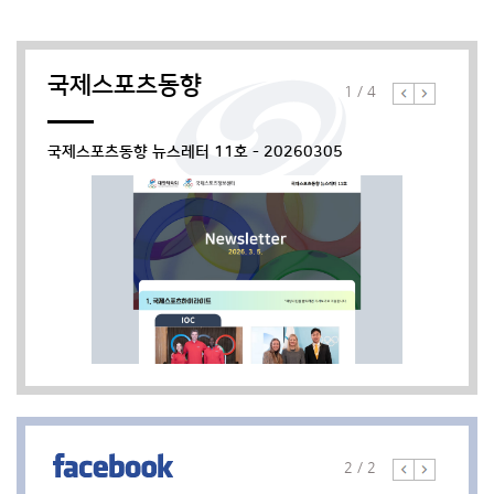
6 국제대학스포츠연맹(FISU) 학생대사 양성 프로그램...
ㅇ 프로그램명: 2
국제스포츠동향
1
/
4
국제스포츠동향 뉴스레터 11호 - 20260305
[대한체육회 주로잔대표부 현지직원 채용
공고] 주로잔대표부에서 다음과 같이 사무
보조 계약직을 모집중에 있사오니, 관심있
공유하기
으신 분들의 많은 참여 바랍니다. 1. 채용 분
야 * 직무: 계약직 (현지직원)/ 사무보조 *
[2024 국제스포츠행정가 양성과정(드림투
담당업무: 국제스포츠 교류업무 운영 보조,
게더마스터) 교육생 모집] 국제스포츠행정
주로잔대표부 운영 및 관리 업무 보조 * 계
2 / 2
가 양성사업(드림투게더마스터)의 교육생을
약기간: 2024. 7월 임용시 ~ 2024. 10.
공유하기