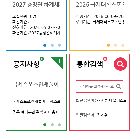
맹 사무처 계약직 직원 공개 채용 (국제부)
2027 충청권 하계세계대학경기대회 조직위원회 제9
2026 국제스포츠 실무역량 강화과정
2026년도 제1기 KSOC 기자단
2026 국제대학스포츠연맹(
(사)대한육
대한
모집인원 : 0명
신청기간 : 2026-04-30~2026-05-17
모집인원 : 0명
신청기간 : 2026-06-09~2026-06
모집인원 : 0명
신청기간 
파견기간 : ~
주최기관 :국민체육진흥공단
파견기간 : ~
주최기관 :국제대학스포츠연맹(FISU
파견기간 : ~
주최기
13~2026-04-15
신청기간 : 2026-05-07~2026-05-12
신청기간 : 2026-05-06~2026-05-17
신청기간 : 2026-
육상연맹
파견기관 :2027충청권하계세계대학경기대회조직위원회
파견기관 :대한체육회
파견기관 :(사)
공지사항
통합검색
학스포츠연맹(FISU) 학생대사 양성 프로그램 참가자 선발 안
국제스포츠인재풀이 국제스포츠정보센터라는 이름으로
대한체육회 선수진로지원센터 6월
2026 국제
선수경력자(선수 및 은퇴선수) 대상 6월 진로
최근검색어 :
진지환 메달리스트
국제스포츠인재풀이 국제스포츠정보센터라는 이름으로 새롭게 출발합니다.
* 교육신청: 포스터 하단에 있는 QR코드로 신
쇼트트랙호성
장호성 아이스하키
많은 여러분의 관심과 이용 바랍니다.
연관검색어 :
진지환
sparrow8dast2text4
제안하실 내용이 있으시...
츠연맹(FISU) 학생대사 양성 프로그램 참가자 선발안내]
[2026 국제대학
the e
국제종합경기대회
□ 프로그램 개요