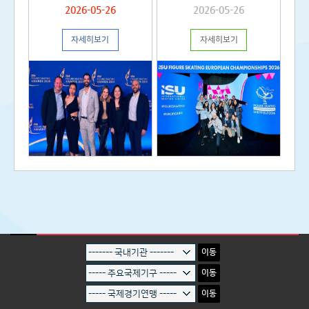
육연수정보 게시판의 안내문을 참고하시기
2026-05-26
2026-05-26
바랍니다. * 국제스포츠정보센터 교육연수
정보 바로가기>>
자세히보기
자세히보기
https://gsic.sports.or.kr/EgovPageLink.do?
link=forward:/com/cop/edu/eduListUser.d
이동
이동
이동