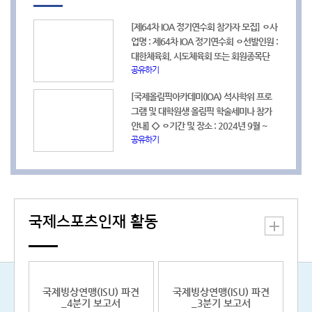
모집합니다. 가. 교육개요 1) 과 정 명: 2024
31., 약 4개월 2. 채용인원: 2명 3. 자격요건
년 국제스포츠행정가 양성사업(드림투게더
* 스위스 현지인 또는 스위스 현지 내 취업
[제64차 IOA 정기연수회 참가자 모집] ㅇ사
마스터) 2) 모집인원: 6명 3) 지원서 접수:
이 가능한 비자 소지자 * 채용 즉시 근무가
업명 : 제64차 IOA 정기연수회 ㅇ선발인원 :
2024.4.15.(월) 10:00 ~ 4.19.(금) 17:00
가능한자 * 영어 및 불어 능통자 4. 접수기
대한체육회, 시도체육회 또는 회원종목단
4) 서류제출: 2024.4.22.(월) 17:00 까지
간 및 방법 * 접수기간: 2024. 6. 26.(수) ~
공유하기
체, 2019~2023년도 KOA 정규과정 이수
5) 면접 및 구술고사: 2024.4.23.(화)~ 6)
7. 5(금) CET 12:00(KST 19:00)까지 * 신
자 각 1명 ㅇ파견기간/장소 : 2024년 6월 8
합격자발표: 2024.6.13.(목) 18:00 이후
청방법: 지원서 양식(공고문 참고) 작성 후
[국제올림픽아카데미(IOA) 석사학위 프로
일(토) ~ 2024년 6월 21일(금) / 그리스, 아
나. 입학문의: 서울대학교 국제스포츠행정
메일 제출 * 문의/접수처:
그램 및 대학원생 올림픽 학술세미나 참가
테네 및 올림피아 ㅇ대한체육회 모집기간 :
가 양성사업단(02-880-2984) 자세한 사항
lausanne@sports.or.kr(담당자: 유고은 대
안내] <
> ㅇ기간 및 장소 : 2024년 9월 ~
공고일 ~ 2024년 3월 14일(목) *IOA 접수
은 국제스포츠정보센터 교육연수정보 게시
리) 자세한 사항은 국제스포츠정보센터 채
공유하기
2026년 2월/ 그리스 ㅇ참가대상 : 학사학위
마감 : 2024년 3월 29일(금) (개별신청) 자
판을 참고하시기 바랍니다. * 국제스포츠정
용정보 게시판의 공고문을 참고하시기 바랍
소지자 (NOC, IOC, IF, NF, 등 국제스포츠기
1
세한 사항은 국제스포츠정보센터 교육연수
보센터 교육연수정보 바로가기>>
니다. *국제스포츠정보센터 채용정보 바로
2
구 소속 및 올림픽연구센터, 스포츠 관련 전
정보 및 공지사항의 안내문을 참고하시기
https://gsic.sports.or.kr/EgovPageLink.do?
가기>>
공 등 우대) ㅇ대한체육회 접수 일정 : 공고
바랍니다. * 국제스포츠정보센터 교육연수
link=forward:/com/cop/edu/eduListUser.d
https://gsic.sports.or.kr/EgovPageLink.do?
일 ~ 2024년 3월 29일 <<제31차 IOA 대학
정보 바로가기>>
link=forward:/koc/kocProgrmAllList.do&ba
원생 올림픽 학술 세미나>> ㅇ기간 및 장소:
https://gsic.sports.or.kr/EgovPageLink.do?
국제스포츠인재 활동
2024년 9월 20일 ~ 2024년 10월 12일/
link=forward:/com/cop/edu/eduListUser.d
그리스 ㅇ참가대상 : 영어 능통자, 뛰어난 학
술적 성과를 거둔 대학원생, IOA에서 요구
하는 자료 제출 및 발표 가능자 ㅇ대한체육
회 접수 일정 : 공고일 ~ 2024년 6월 21일
국제빙상연맹(ISU) 파견
국제빙상연맹(ISU) 파견
교육별 세부사항은 국제스포츠정보센터 교
_4분기 보고서
_3분기 보고서