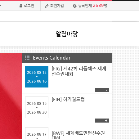
2689
로그인
회원가입
등록인재
명
알림마당
Events Calendar
[FIG] 제42회 리듬체조 세계
2026
08 12
선수권대회
~
2026
08 16
[FIH] 하키월드컵
2026
08 15
~
2026
08 30
[BWF] 세계배드민턴선수권
2026
08 17
대회
~