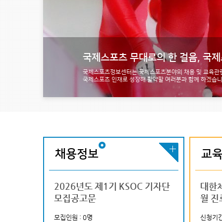
국제스포츠 무대로의 한 걸음, 국
국제스포츠정보센터는 국제스포츠분야의 채용 및 교육관련
국제스포츠 인재로 성장해 활약할 여러분과 함께 하겠습니
채용정보
교
하계세계대학경기
국제스포츠 실무역량 강
2026년도 제1기 KSOC 기자단
2026 국제대학스포츠연맹
2026 국제대학스포츠연맹
(사)대한육
대한
제9차 전문직
모집공고문
(FISU) 아카데미 코리아 참가자
(FISU) 학생대사 양성 프로그
직 직원 공개
월 진
모집 안내
참가자 선발 안내
내
6-04-30~2026-05-17
모집인원 : 0명
신청기간 : 2026-06-09~2026-06-18
모집인원 : 0명
신청기간 