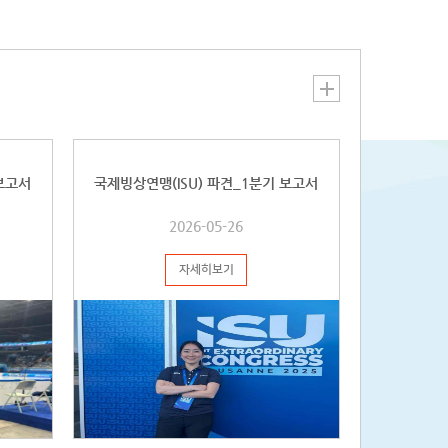
어난 학술적 성과를 거둔 대학원생, IOA에서 요구하는 자료 제출 및
자 ㅇ대한체육회 접수 일정 : 공고일 ~ 2024년 6월 21일 교육별 세
 국제스포츠정보센터 교육연수정보 게시판의 안내문을 참고하시기
. * 국제스포츠정보센터 교육연수정보 바로가기>>
gsic.sports.or.kr/EgovPageLink.do?
orward:/com/cop/edu/eduListUser.do&baseMenuNo=4000000&subMenuNo=40200
 보고서
국제빙상연맹(ISU) 파견_1분기 보고서
2026-05-26
자세히보기