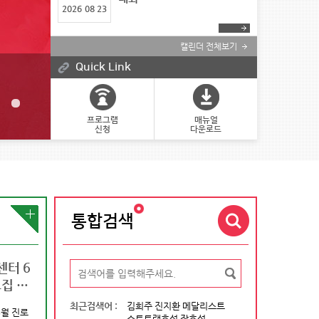
2026
08 23
캘린더 전체보기
Quick Link
프로그램
매뉴얼
신청
다운로드
통합검색
터 6
2026 국제대학스포츠연맹
2026 국제대학스포츠연맹
국제스포츠인재풀이 
집 안
(FISU) 아카데미 코리아 참가자
(FISU) 학생대사 양성 프로그램
츠정보센터라는 이름
모집 안내
참가자 선발 안내
게 출발합니다.
최근검색어 :
김희주 진지환 메달리스트
6월 진로
청기간 : 2026-06-09~2026-06-18
쇼트트랙호성 장호성