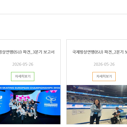
통자, 뛰
발표 가능
부사항은
바랍니다
https://
link=f
상연맹(ISU) 파견_3분기 보고서
국제빙상연맹(ISU) 파견_2분기
2026-05-26
2026-05-26
자세히보기
자세히보기