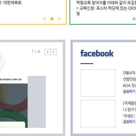
 :대한체육회
국제스포츠인재풀이 국제스포츠정보센터라
파견기간 : ~
주최기관 :국민체육진흥공단
역량교육 참여자를 아래와 같이 모집
주
04-13~2026-04-15
는 이름으로 새롭게 출발합니다.
신청기간 : 2026-05-07~2026-05-12
* 교육신청: 포스터 하단에 있는 QR
사
[대한체
대한육상연맹
파견기관 :2027충청권하계세계대학경기대
청
이 사무
많은 여러분의 관심과 이용 바랍니다.
회조직위원회
니다. 1
제안하실 내용이 있으시면 언제든지
공유하기
포츠 교류
gsic@sports.or.kr로 의견을 보내주시기 바
2024. 
사
랍니다.
[202
* 스위스
...
포츠행정
시 근무가
1
/
4
요 1) 
2024. 6
공유하기
모집인원: 
서 양식(
서류제출: 
lausa
[제64차
(화)~ 6
보센터 
선발인원 
국제스포
센터 채용정보
KOA 정
보센터 
link=f
공유하기
2024년
교육연수정보
: 공고일 
link=f
[국제올
(개별신
나 참가 
안내문을
가대상 :
기>> http
공유하기
림픽연구센
link=f
2024년
1
2
장소: 2