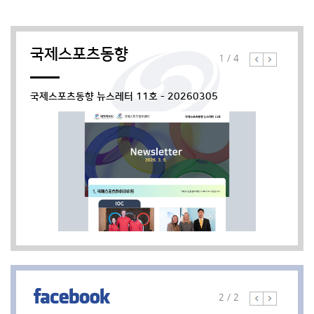
학생대사 양성 프로그램...
ㅇ 프로그램명: 2026 국제대학스포츠연맹(FIS
국제스포츠동향
1
/
4
국제스포츠동향 뉴스레터 11호 - 20260305
[대한체육회 주로잔대표부 현지직원 채용
공고] 주로잔대표부에서 다음과 같이 사무
보조 계약직을 모집중에 있사오니, 관심있
공유하기
으신 분들의 많은 참여 바랍니다. 1. 채용 분
야 * 직무: 계약직 (현지직원)/ 사무보조 *
[2024 국제스포츠행정가 양성과정(드림투
담당업무: 국제스포츠 교류업무 운영 보조,
게더마스터) 교육생 모집] 국제스포츠행정
주로잔대표부 운영 및 관리 업무 보조 * 계
2 / 2
가 양성사업(드림투게더마스터)의 교육생을
약기간: 2024. 7월 임용시 ~ 2024. 10.
공유하기