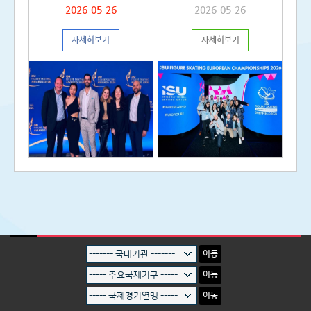
육연수정보 게시판의 안내문을 참고하시기
2026-05-26
2026-05-26
바랍니다. * 국제스포츠정보센터 교육연수
정보 바로가기>>
자세히보기
자세히보기
https://gsic.sports.or.kr/EgovPageLink.do?
link=forward:/com/cop/edu/eduListUser.d
이동
이동
이동