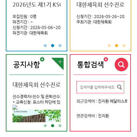
 공개 채용 (국제부)
 하계세계대학경기대회 조직위원회 제9차 전문직 채용공고
 국제스포츠 실무역량 강화과정
2026년도 제1기 KSOC 기자단 모집공고문
2026 국제대학스포츠연맹(FISU) 아카데미 코
(사)대한육상연맹 사무처 계약직 
대한체육회 선수진로지원센
2027 충
20
026-04-30~2026-05-17
모집인원 : 0명
신청기간 : 2026-06-09~2026-06-18
모집인원 : 0명
신청기간 : 2026-05-26~2026-06
모집인원 : 0명
신청기간 
:국민체육진흥공단
파견기간 : ~
주최기관 :국제대학스포츠연맹(FISU) 학생대사 등
파견기간 : ~
주최기관 :대한체육회
파견기간 : ~
주최기
07~2026-05-12
신청기간 : 2026-05-06~2026-05-17
신청기간 : 2026-04-13~2026-04-15
신청기간 : 2026-
충청권하계세계대학경기대회조직위원회
파견기관 :대한체육회
파견기관 :(사)대한육상연맹
파견기관 :20
공지사항
통합검색
 학생대사 양성 프로그램 참가자 선발 안내
풀이 국제스포츠정보센터라는 이름으로 새롭게 출발합니다
대한체육회 선수진로지원센터 6월 진로역량교육 참여자
2026 국제대학스포츠연맹(FISU
국제스포츠인
선수경력자(선수 및 은퇴선수) 대상 6월 진로역량교육 참여자를 아래와 같이
최근검색어 :
진지환 메달리스트
국제스포츠정보센터라는 이름으로 새롭게 출발합니다.
* 교육신청: 포스터 하단에 있는 QR코드로 신청
국제스포츠인재풀
쇼트트랙호성
장호성 아이스하키
 이용 바랍니다.
많은 여러분의 관
연관검색어 :
진지환
sparrow8dast2text4
...
제안하실 내용이 있
 프로그램 참가자 선발안내]
[2026 국제대학스포츠연맹(FISU) 학생대사
the e
국제종합경기대회
□ 프로그램 개요