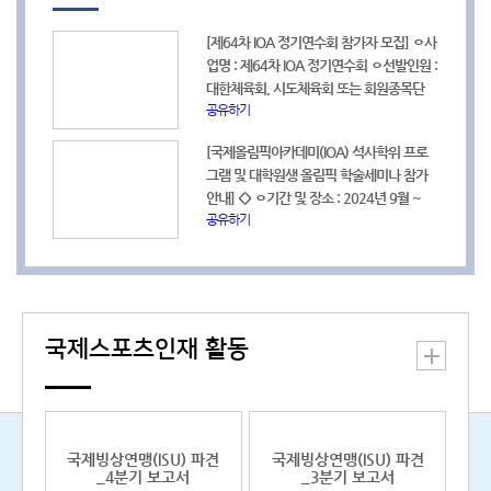
모집합니다. 가. 교육개요 1) 과 정 명: 2024
31., 약 4개월 2. 채용인원: 2명 3. 자격요건
년 국제스포츠행정가 양성사업(드림투게더
* 스위스 현지인 또는 스위스 현지 내 취업
[제64차 IOA 정기연수회 참가자 모집] ㅇ사
마스터) 2) 모집인원: 6명 3) 지원서 접수:
이 가능한 비자 소지자 * 채용 즉시 근무가
업명 : 제64차 IOA 정기연수회 ㅇ선발인원 :
2024.4.15.(월) 10:00 ~ 4.19.(금) 17:00
가능한자 * 영어 및 불어 능통자 4. 접수기
대한체육회, 시도체육회 또는 회원종목단
4) 서류제출: 2024.4.22.(월) 17:00 까지
간 및 방법 * 접수기간: 2024. 6. 26.(수) ~
공유하기
체, 2019~2023년도 KOA 정규과정 이수
5) 면접 및 구술고사: 2024.4.23.(화)~ 6)
7. 5(금) CET 12:00(KST 19:00)까지 * 신
자 각 1명 ㅇ파견기간/장소 : 2024년 6월 8
합격자발표: 2024.6.13.(목) 18:00 이후
청방법: 지원서 양식(공고문 참고) 작성 후
[국제올림픽아카데미(IOA) 석사학위 프로
일(토) ~ 2024년 6월 21일(금) / 그리스, 아
나. 입학문의: 서울대학교 국제스포츠행정
메일 제출 * 문의/접수처:
그램 및 대학원생 올림픽 학술세미나 참가
테네 및 올림피아 ㅇ대한체육회 모집기간 :
가 양성사업단(02-880-2984) 자세한 사항
lausanne@sports.or.kr(담당자: 유고은 대
안내] <
> ㅇ기간 및 장소 : 2024년 9월 ~
공고일 ~ 2024년 3월 14일(목) *IOA 접수
은 국제스포츠정보센터 교육연수정보 게시
리) 자세한 사항은 국제스포츠정보센터 채
공유하기
2026년 2월/ 그리스 ㅇ참가대상 : 학사학위
마감 : 2024년 3월 29일(금) (개별신청) 자
판을 참고하시기 바랍니다. * 국제스포츠정
용정보 게시판의 공고문을 참고하시기 바랍
소지자 (NOC, IOC, IF, NF, 등 국제스포츠기
1
세한 사항은 국제스포츠정보센터 교육연수
보센터 교육연수정보 바로가기>>
니다. *국제스포츠정보센터 채용정보 바로
2
구 소속 및 올림픽연구센터, 스포츠 관련 전
정보 및 공지사항의 안내문을 참고하시기
https://gsic.sports.or.kr/EgovPageLink.do?
가기>>
공 등 우대) ㅇ대한체육회 접수 일정 : 공고
바랍니다. * 국제스포츠정보센터 교육연수
link=forward:/com/cop/edu/eduListUser.d
https://gsic.sports.or.kr/EgovPageLink.do?
일 ~ 2024년 3월 29일 <<제31차 IOA 대학
정보 바로가기>>
link=forward:/koc/kocProgrmAllList.do&ba
원생 올림픽 학술 세미나>> ㅇ기간 및 장소:
https://gsic.sports.or.kr/EgovPageLink.do?
국제스포츠인재 활동
2024년 9월 20일 ~ 2024년 10월 12일/
link=forward:/com/cop/edu/eduListUser.d
그리스 ㅇ참가대상 : 영어 능통자, 뛰어난 학
술적 성과를 거둔 대학원생, IOA에서 요구
하는 자료 제출 및 발표 가능자 ㅇ대한체육
회 접수 일정 : 공고일 ~ 2024년 6월 21일
국제빙상연맹(ISU) 파견
국제빙상연맹(ISU) 파견
교육별 세부사항은 국제스포츠정보센터 교
_4분기 보고서
_3분기 보고서