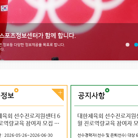
제스포츠정보센터가 함께 합니다.
 정보등 다양한 정보제공을 목표로 합니다.
다.
육정보
공지사항
상연맹 사무처 계약
체육회 선수진로지원센터 6
국제스포츠인재풀이 국제스포
2027 충청권 하계세계대학경기
2026 국제스포츠 실무역량 강
대한체육회 선수진로지원센
램
 채용 (국제부)
로역량교육 참여자 모집 안
츠정보센터라는 이름으로 새롭
대회 조직위원회 제9차 전문직
화과정
월 진로역량교육 참여자 모
게 출발합니다.
채용공고
내
: 2026-05-26~2026-06-30
모집인원 : 0명
신청기간 : 2026-04-30~2026-05-17
선수경력자(선수 및 은퇴선수) 대상 
신