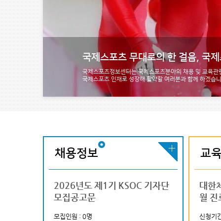
국제스포츠 무대로의 한 걸음, 국
국제스포츠정보센터는 국제스포츠분야의 채용 및 교육관련
국제스포츠 인재로 성장해 활약할 여러분과 함께 하겠습니
채용정보
교
하계세계대학경기
국제스포츠 실무역량 강
2026년도 제1기 KSOC 기자단
2026 국제대학스포츠연맹
2026 국제대학스포츠연맹
(사)대한육
대한
제9차 전문직
모집공고문
(FISU) 아카데미 코리아 참가자
(FISU) 학생대사 양성 프로그
직 직원 공개
월 진
모집 안내
참가자 선발 안내
내
6-04-30~2026-05-17
모집인원 : 0명
신청기간 : 2026-06-09~2026-06-18
모집인원 : 0명
신청기간 