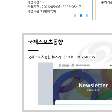
민체육진흥공단
파견기간 : ~
주최기관 :국제대학스포츠연맹(FISU) 학생대
파견기간 : ~
주최기관
~2026-05-12
신청기간 : 2026-05-06~2026-05-17
사 등
신청기간 : 2026-
권하계세계대학경기대
파견기관 :대한체육회
파견기관 :(사)
[2026 국제대학스포츠연맹(FISU) 학생대
양성 프로그램 참가자 선발안내]...
국제스포츠동향
국제스포츠동향 뉴스레터 11호 - 20260305