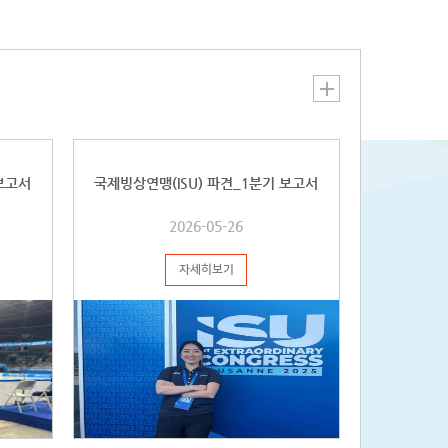
어난 학술적 성과를 거둔 대학원생, IOA에서 요구하는 자료 제출 및
자 ㅇ대한체육회 접수 일정 : 공고일 ~ 2024년 6월 21일 교육별 세
 국제스포츠정보센터 교육연수정보 게시판의 안내문을 참고하시기
. * 국제스포츠정보센터 교육연수정보 바로가기>>
gsic.sports.or.kr/EgovPageLink.do?
orward:/com/cop/edu/eduListUser.do&baseMenuNo=4000000&subMenuNo=40200
 보고서
국제빙상연맹(ISU) 파견_1분기 보고서
2026-05-26
자세히보기