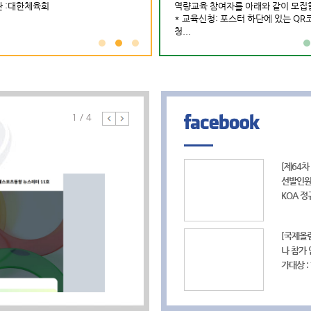
 :대한체육회
국제스포츠인재풀이 국제스포츠정보센터라
파견기간 : ~
주최기관 :국민체육진흥공단
역량교육 참여자를 아래와 같이 모집
주
04-13~2026-04-15
는 이름으로 새롭게 출발합니다.
신청기간 : 2026-05-07~2026-05-12
* 교육신청: 포스터 하단에 있는 QR
사
[대한체
대한육상연맹
파견기관 :2027충청권하계세계대학경기대
청...
이 사무
많은 여러분의 관심과 이용 바랍니다.
회조직위원회
니다. 1
제안하실 내용이 있으시면 언제든지
포츠 교류
gsic@sports.or.kr로 의견을 보내주시기 바
2024. 
사
랍니다...
[202
* 스위스
포츠행정
시 근무가
1
/
4
요 1) 
2024. 6
모집인원: 
서 양식(
서류제출: 
lausa
[제64차
(화)~ 6
보센터 
선발인원 
국제스포
센터 채용정보
KOA 정
보센터 
link=f
2024년
교육연수정보
: 공고일 
link=f
[국제올
(개별신
나 참가 
안내문을
가대상 :
기>> http
림픽연구센
link=f
2024년
1
2
장소: 2