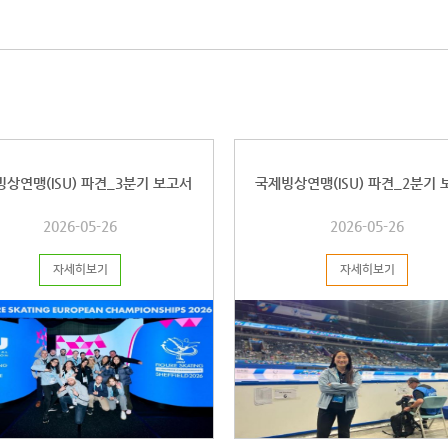
통자, 뛰
발표 가능
부사항은
바랍니다
https://
link=f
상연맹(ISU) 파견_3분기 보고서
국제빙상연맹(ISU) 파견_2분기
2026-05-26
2026-05-26
자세히보기
자세히보기