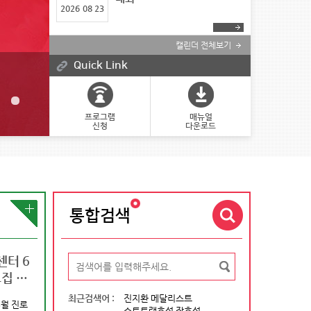
2026
08 23
캘린더 전체보기
Quick Link
프로그램
매뉴얼
신청
다운로드
통합검색
터 6
2026 국제대학스포츠연맹
2026 국제대학스포츠연맹
국제스포츠인재풀이 
집 안
(FISU) 아카데미 코리아 참가자
(FISU) 학생대사 양성 프로그램
츠정보센터라는 이름
모집 안내
참가자 선발 안내
게 출발합니다.
최근검색어 :
진지환 메달리스트
6월 진로
청기간 : 2026-06-09~2026-06-18
쇼트트랙호성 장호성