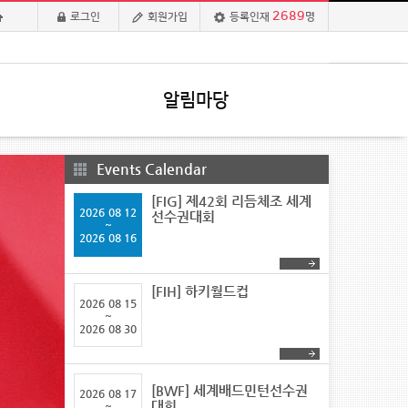
2689
로그인
회원가입
등록인재
명
알림마당
Events Calendar
[FIG] 제42회 리듬체조 세계
2026
08 12
선수권대회
~
2026
08 16
[FIH] 하키월드컵
2026
08 15
~
2026
08 30
[BWF] 세계배드민턴선수권
2026
08 17
대회
~